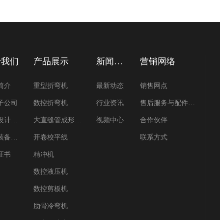
于我们
产品展示
新闻中
营销网络
心
简介
重型折弯机
最新动态
销售网点
子公司
数控折弯机
行业资讯
售后服务与配件保
设计能
大直缝管成形设
视频中心
障
合作伙伴
装备能
备
开卷校平线
联系方式
证书
精冲机
数控液压机
数控剪板机
肋骨冷弯机