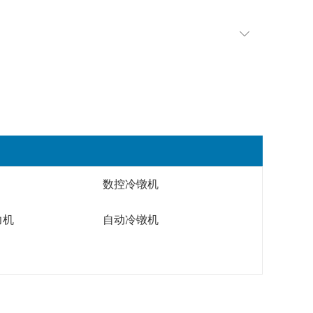
Language
营销网络
联系我们
首页
数控冷镦机
力机
自动冷镦机