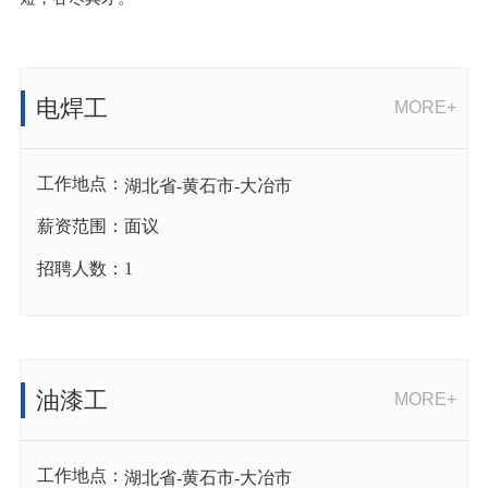
心
营
销
电焊工
MORE+
网
络
工作地点：
湖北省
-
黄石市
-
大冶市
联
薪资范围：
面议
系
我
招聘人数：
1
们
油漆工
MORE+
工作地点：
湖北省
-
黄石市
-
大冶市