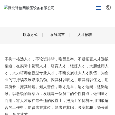
首
页
联系方式
在线留言
人才招聘
关
于
我
们
不拘一格选人才，不论资排辈，唯贤是举。不断拓宽人才选拔
渠道，在实际中发现人才，培育人才，锻炼人才，大胆使用人
产
才，大力培养创新型专业人才，不断发展壮大人才队伍，为企
品
业的可持续发展增添后劲。因其材以取之，审其能以任之，用
展
其所长，掩其所短。知人善任，唯才是举，适才适岗，适岗适
示
酬。以敏锐的洞察力，发现每一位员工的个性特点，做到量才
而用，将人才放在最合适的位置上，把员工的优势应用到最适
新
合的工作中，使贤者在其位，能者在其职，各安其职，扬长避
闻
中
短，各尽其才。