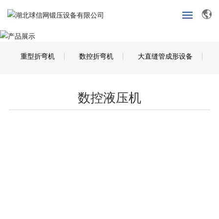
首
页
重型折弯机
数控折弯机
大直缝管成形设备
关
于
数控液压机
我
们
产
品
展
示
新
闻
中